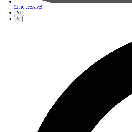
Livro acessível
A+
A-