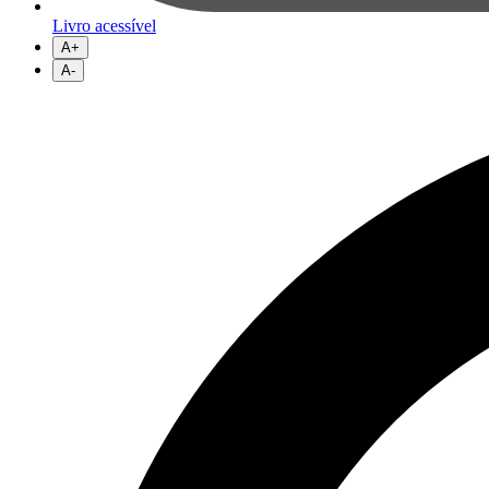
Livro acessível
A+
A-