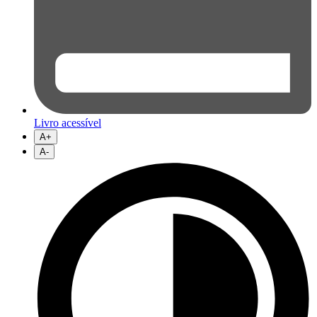
Livro acessível
A+
A-