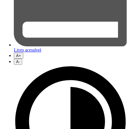
Livro acessível
A+
A-