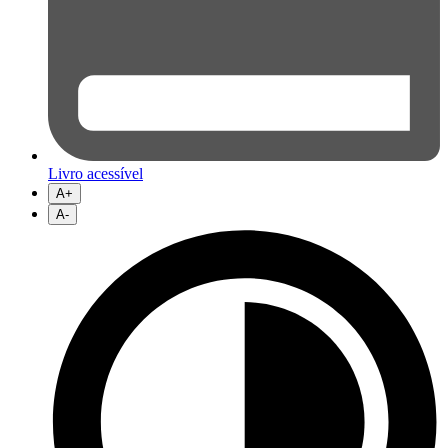
Livro acessível
A+
A-