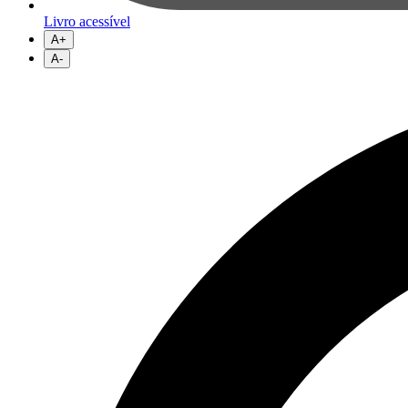
Livro acessível
A+
A-