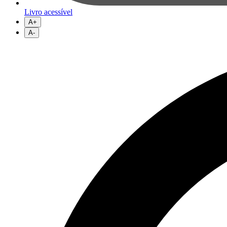
Livro acessível
A+
A-