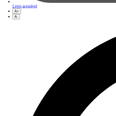
Livro acessível
A+
A-