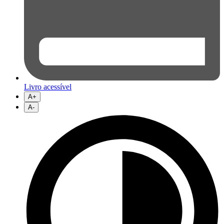
Livro acessível
A+
A-