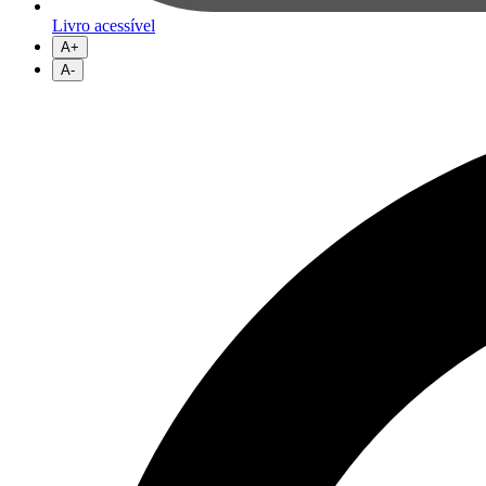
Livro acessível
A+
A-