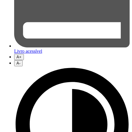
Livro acessível
A+
A-