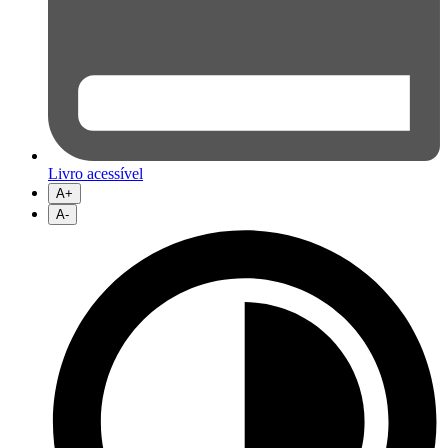
Livro acessível
A+
A-